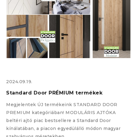
2
B
2024.09.19.
E
Standard Door PRÉMIUM termékek
y
E
b
Megjelentek ÚJ termékeink STANDARD DOOR
p
PREMIUM kategóriában! MODULÁRIS AJTÓKA
p
beltéri ajtó piac bestsellere a Standard Door
kínálatában, a piacon egyedülálló módon magyar
szabványos méretekben.