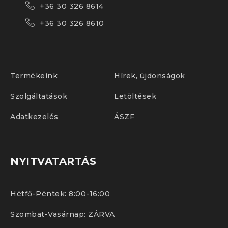
+36 30 326 8614
Falban futó tolóajtó rendelhető elemei: ajtólap
+36 30 326 8610
húzófogantyúval, fém tokszerkezet, tokborító
elem, lassító szerkezet, horogzár.
Termékeink
Hírek, újdonságok
Fal
előtt
Szolgáltatások
Letöltések
futó
Adatkezelés
ÁSZF
NYITVATARTÁS
Hétfő-Péntek: 8:00-16:00
Szombat-Vasárnap: ZÁRVA
tolóajtó