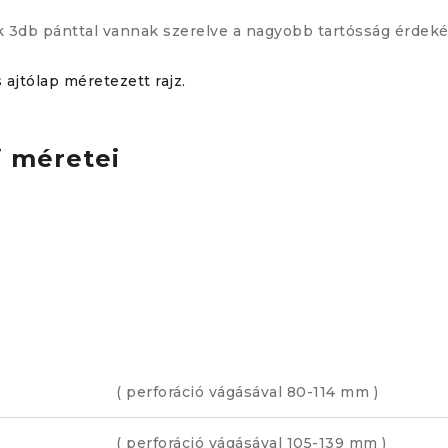
k 3db pánttal vannak szerelve a nagyobb tartósság érdek
 ajtólap méretezett rajz.
i méretei
( perforáció vágásával 80-114 mm )
( perforáció vágásával 105-139 mm )