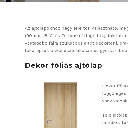
Az ajtólapokhoz négy féle tok választható, me
(90mm). B, C, és D típusú átfogó tokjaink fa
vastagabb falra szükséges ajtót beépíteni, pr
takaróprofilokkal esztétikusan és gyorsan beép
Dekor fóliás ajtólap
Dekor fóliás
függőleges 
vagy válnak 
Tele ajtóla
mindkét tok