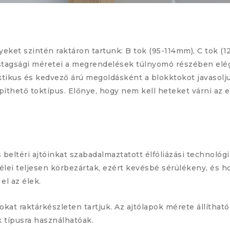
lyeket szintén raktáron tartunk: B tok (95-114mm), C tok 
lvastagsági méretei a megrendelések túlnyomó részében el
aktikus és kedvező árú megoldásként a blokktokot javasolj
íthető toktípus. Előnye, hogy nem kell heteket várni az e
 beltéri ajtóinkat szabadalmaztatott élfóliázási technológi
élei teljesen körbezártak, ezért kevésbé sérülékeny, és 
el az élek.
pokat raktárkészleten tartjuk. Az ajtólapok mérete állítha
 típusra használhatóak.