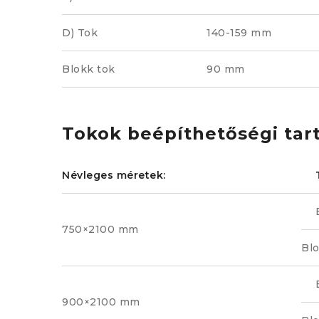
D) Tok
140-159 mm
Blokk tok
90 mm
Tokok beépíthetőségi ta
Névleges méretek:
750×2100 mm
Bl
900×2100 mm