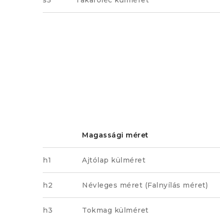
s5
Takaróléc külméret
Magassági méret
h1
Ajtólap külméret
h2
Névleges méret (Falnyílás méret)
h3
Tokmag külméret