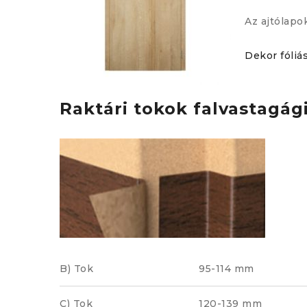
Az ajtólapo
Dekor fóliás
Raktári tokok falvastagág
B) Tok
95-114 mm
C) Tok
120-139 mm