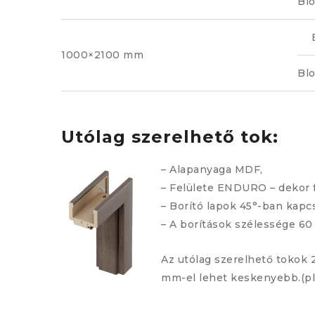
Bl
1000×2100 mm
Bl
Utólag szerelhető tok:
– Alapanyaga MDF,
– Felülete ENDURO – dekor f
– Borító lapok 45°-ban kap
– A borítások szélessége 6
Az utólag szerelhető tokok 
mm-el lehet keskenyebb.(pl.