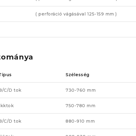
( perforáció vágásával 125-159 mm )
rtománya
Típus
Szélesség
B/C/D tok
730-760 mm
okktok
750-780 mm
B/C/D tok
880-910 mm