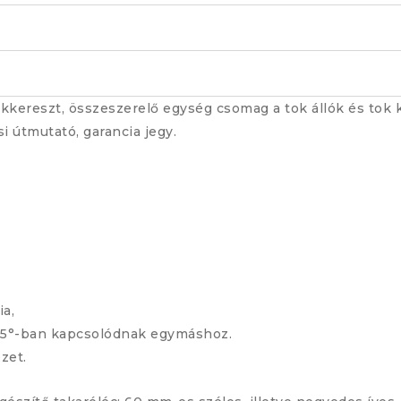
b tokkereszt, összeszerelő egység csomag a tok állók és t
si útmutató, garancia jegy.
ia,
k 45°-ban kapcsolódnak egymáshoz.
zet.