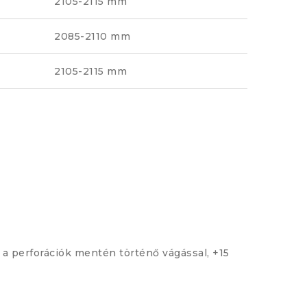
2105-2115 mm
2085-2110 mm
2105-2115 mm
a perforációk mentén történő vágással, +15