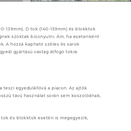
(120-139mm), D tok (140-159mm) és blokktok
égnek szoktak bizonyulni. Ám, ha esetenként
uk. A hozzá kapható széles és sarok
gyedi gyártású vastag átfogó tokra.
a teszi egyedülállóvá a piacon. Az ajtók
hosszú távú használat során sem koszolódnak,
tó tok és blokktok esetén is megegyezik,