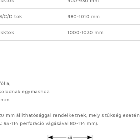
okktok
900-930 mm
B/C/D tok
980-1010 mm
okktok
1000-1030 mm
ólia,
csolódnak egymáshoz.
0 mm.
20 mm állíthatósággal rendelkeznek, mely szükség esetén 
: 95-114 perforáció vágásával 80-114 mm).