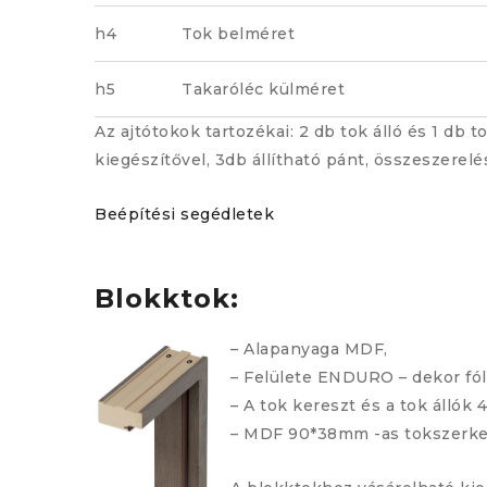
h4
Tok belméret
h5
Takaróléc külméret
Az ajtótokok tartozékai: 2 db tok álló és 1 d
kiegészítővel, 3db állítható pánt, összeszerelé
Beépítési segédletek
Blokktok:
– Alapanyaga MDF,
– Felülete ENDURO – dekor fól
– A tok kereszt és a tok álló
– MDF 90*38mm -as tokszerke