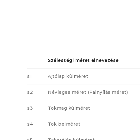
Szélességi méret elnevezése
s1
Ajtólap külméret
s2
Névleges méret (Falnyílás méret)
s3
Tokmag külméret
s4
Tok belméret